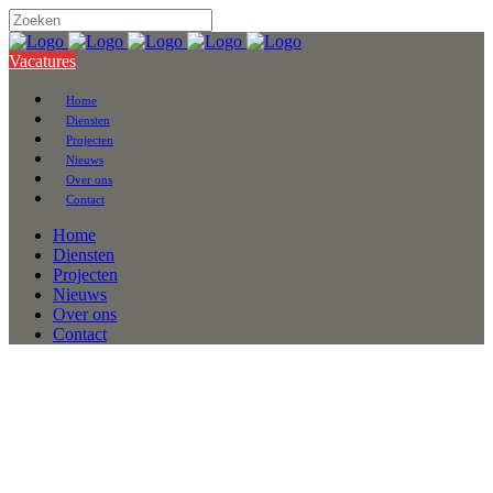
Vacatures
Home
Diensten
Projecten
Nieuws
Over ons
Contact
Home
Diensten
Projecten
Nieuws
Over ons
Contact