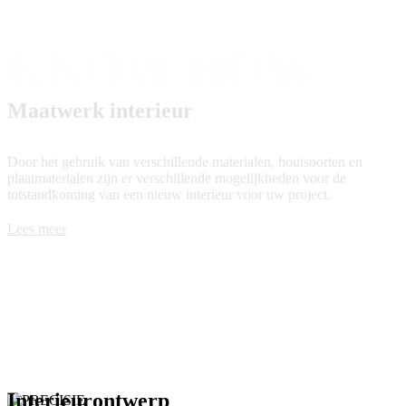
KNOW HOW
Maatwerk interieur
Door het gebruik van verschillende materialen, houtsoorten en
plaatmaterialen zijn er verschillende mogelijkheden voor de
totstandkoming van een nieuw interieur voor uw project.
Lees meer
Interieurontwerp