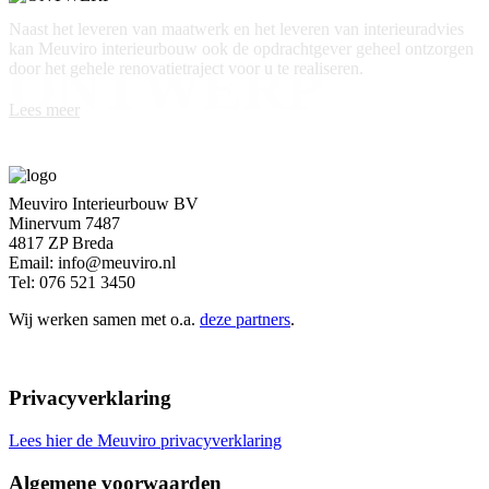
Naast het leveren van maatwerk en het leveren van interieuradvies
kan Meuviro interieurbouw ook de opdrachtgever geheel ontzorgen
ONTWERP
door het gehele renovatietraject voor u te realiseren.
Lees meer
Meuviro Interieurbouw BV
Minervum 7487
4817 ZP Breda
Email: info@meuviro.nl
Tel: 076 521 3450
Wij werken samen met o.a.
deze partners
.
Privacyverklaring
Lees hier de Meuviro privacyverklaring
Algemene voorwaarden