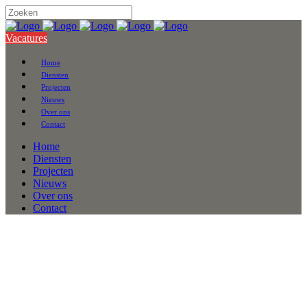
Vacatures
Home
Diensten
Projecten
Nieuws
Over ons
Contact
Home
Diensten
Projecten
Nieuws
Over ons
Contact