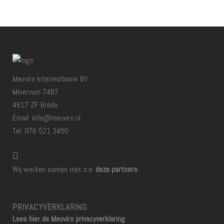
Meuviro Interieurbouw BV
Minervum 7487
4817 ZP Breda
Email: info@meuviro.nl
Tel: 076 521 3450
Wij werken samen met o.a.
deze partners
.
PRIVACYVERKLARING
Lees hier de Meuviro privacyverklaring