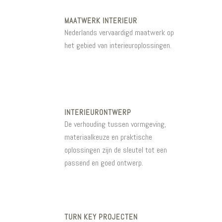
MAATWERK INTERIEUR
Nederlands vervaardigd maatwerk op
het gebied van interieuroplossingen.
Lees hier meer over wat Meuviro kan
betekenen.
INTERIEURONTWERP
De verhouding tussen vormgeving,
materiaalkeuze en praktische
oplossingen zijn de sleutel tot een
passend en goed ontwerp.
Lees hier meer over onze expertise.
TURN KEY PROJECTEN