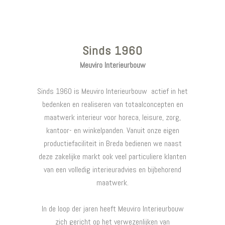
MAATWERK SHOWROOM EN KANTOOR ALTENA ZWEMBADEN DUSSEN
MAATWERK ARTIESTEN FOYER AMSTERDAM
MAATWERK BAR EN RESTYLING KANTOOR
ZAAL RESTAURANT PELLES DEURINGEN
ENTREE HORECA FLORIAN HOOFDDORP
INTERIEUR LUXE VILLA NABIJ UTRECHT
PENTRADE ROTTERDAM – LEIDMOTIV
FIT DEPOT AMSTERDAM PANTRY
VIEW
VIEW
VIEW
VIEW
VIEW
VIEW
VIEW
VIEW
Sinds 1960
Meuviro Interieurbouw
Sinds 1960 is Meuviro Interieurbouw actief in het
bedenken en realiseren van totaalconcepten en
maatwerk interieur voor horeca, leisure, zorg,
kantoor- en winkelpanden. Vanuit onze eigen
productiefaciliteit in Breda bedienen we naast
deze zakelijke markt ook veel particuliere klanten
van een volledig interieuradvies en bijbehorend
maatwerk.
In de loop der jaren heeft Meuviro Interieurbouw
zich gericht op het verwezenlijken van