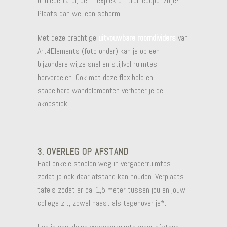
ondiepe tafel, een flexplek of ‘treincoupe’ zitje?
Plaats dan wel een scherm.
Met deze prachtige
uitvouwbare roomdividers
van
Art4Elements (foto onder) kan je op een
bijzondere wijze snel en stijlvol ruimtes
herverdelen. Ook met deze flexibele en
stapelbare wandelementen verbeter je de
akoestiek.
3. OVERLEG OP AFSTAND
Haal enkele stoelen weg in vergaderruimtes
zodat je ook daar afstand kan houden. Verplaats
tafels zodat er ca. 1,5 meter tussen jou en jouw
collega zit, zowel naast als tegenover je*.