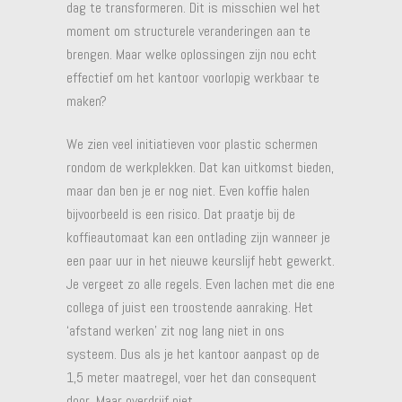
dag te transformeren. Dit is misschien wel het
moment om structurele veranderingen aan te
brengen. Maar welke oplossingen zijn nou echt
effectief om het kantoor voorlopig werkbaar te
maken?
We zien veel initiatieven voor plastic schermen
rondom de werkplekken. Dat kan uitkomst bieden,
maar dan ben je er nog niet. Even koffie halen
bijvoorbeeld is een risico. Dat praatje bij de
koffieautomaat kan een ontlading zijn wanneer je
een paar uur in het nieuwe keurslijf hebt gewerkt.
Je vergeet zo alle regels. Even lachen met die ene
collega of juist een troostende aanraking. Het
‘afstand werken’ zit nog lang niet in ons
systeem. Dus als je het kantoor aanpast op de
1,5 meter maatregel, voer het dan consequent
door. Maar overdrijf niet.