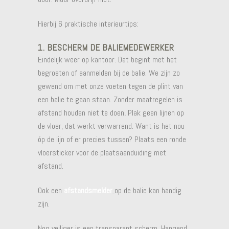
Hierbij 6 praktische interieurtips:
1. BESCHERM DE BALIEMEDEWERKER
Eindelijk weer op kantoor. Dat begint met het
begroeten of aanmelden bij de balie. We zijn zo
gewend om met onze voeten tegen de plint van
een balie te gaan staan. Zonder maatregelen is
afstand houden niet te doen
.
Plak geen lijnen op
de vloer, dat werkt verwarrend. Want is het nou
óp de lijn of er precies tussen? Plaats een ronde
vloersticker voor de plaatsaanduiding met
afstand.
Ook een
afstandsmelder
op de balie kan handig
zijn.
Nog veiliger is een transparant scherm. Hangend