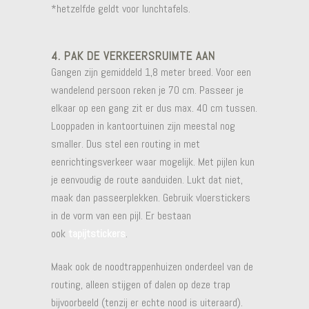
*hetzelfde geldt voor lunchtafels.
4. PAK DE VERKEERSRUIMTE AAN
Gangen zijn gemiddeld 1,8 meter breed. Voor een
wandelend persoon reken je 70 cm. Passeer je
elkaar op een gang zit er dus max. 40 cm tussen.
Looppaden in kantoortuinen zijn meestal nog
smaller. Dus stel een routing in met
eenrichtingsverkeer waar mogelijk. Met pijlen kun
je eenvoudig de route aanduiden. Lukt dat niet,
maak dan passeerplekken. Gebruik vloerstickers
in de vorm van een pijl. Er bestaan
ook
tapijtstickers
.
Maak ook de noodtrappenhuizen onderdeel van de
routing, alleen stijgen of dalen op deze trap
bijvoorbeeld (tenzij er echte nood is uiteraard).