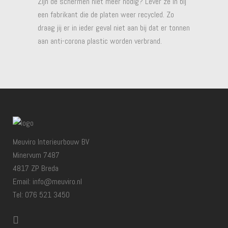
Zijn de schermen niet meer nodig? Lever ze in bij
een fabrikant die de platen weer recycled. Zo
draag jij er in ieder geval niet aan bij dat er tonnen
aan anti-corona plastic worden verbrand.
Meuviro Interieurbouw BV
Minervum 7487
4817 ZP Breda
Email: info@meuviro.nl
Tel: 076 521 3450