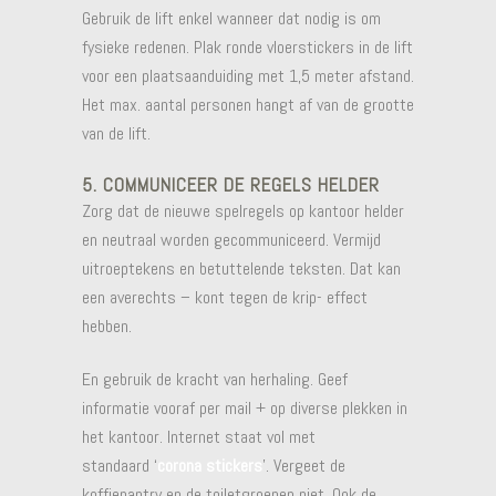
Gebruik de lift enkel wanneer dat nodig is om
fysieke redenen. Plak ronde vloerstickers in de lift
voor een plaatsaanduiding met 1,5 meter afstand.
Het max. aantal personen hangt af van de grootte
van de lift.
5. COMMUNICEER DE REGELS HELDER
Zorg dat de nieuwe spelregels op kantoor helder
en neutraal worden gecommuniceerd. Vermijd
uitroeptekens en betuttelende teksten. Dat kan
een averechts – kont tegen de krip- effect
hebben.
En gebruik de kracht van herhaling. Geef
informatie vooraf per mail + op diverse plekken in
het kantoor. Internet staat vol met
standaard ‘
corona stickers
’. Vergeet de
koffiepantry en de toiletgroepen niet. Ook de