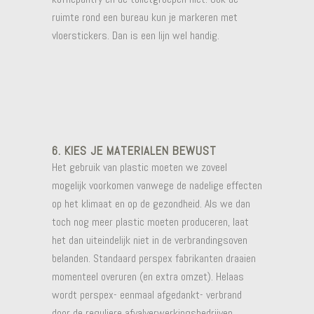
ruimte rond een bureau kun je markeren met
vloerstickers. Dan is een lijn wel handig.
6. KIES JE MATERIALEN BEWUST
Het gebruik van plastic moeten we zoveel
mogelijk voorkomen vanwege de nadelige effecten
op het klimaat en op de gezondheid. Als we dan
toch nog meer plastic moeten produceren, laat
het dan uiteindelijk niet in de verbrandingsoven
belanden. Standaard perspex fabrikanten draaien
momenteel overuren (en extra omzet). Helaas
wordt perspex- eenmaal afgedankt- verbrand
door de reguliere afvalverwerkingsbedrijven.