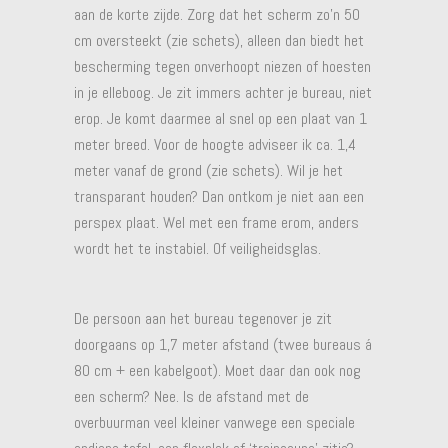
aan de korte zijde. Zorg dat het scherm zo’n 50
cm oversteekt (zie schets), alleen dan biedt het
bescherming tegen onverhoopt niezen of hoesten
in je elleboog. Je zit immers achter je bureau, niet
erop. Je komt daarmee al snel op een plaat van 1
meter breed. Voor de hoogte adviseer ik ca. 1,4
meter vanaf de grond (zie schets). Wil je het
transparant houden? Dan ontkom je niet aan een
perspex plaat. Wel met een frame erom, anders
wordt het te instabiel. Of veiligheidsglas.
De persoon aan het bureau tegenover je zit
doorgaans op 1,7 meter afstand (twee bureaus á
80 cm + een kabelgoot). Moet daar dan ook nog
een scherm? Nee. Is de afstand met de
overbuurman veel kleiner vanwege een speciale