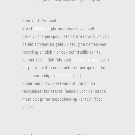
Fabrikant Pyrasied
levert
plexiglas
platen gemaakt van zelf
gerecyclede perspex platen (foto boven). Ze zijn
bereid acrylaat na gebruik terug te nemen voor
recycling en zich hier ook schriftelijk aan te
committeren. Ook fabrikant
Eiso Bergsma
levert
dergelijke platen en zamelt zelf perspex in dat
niet meer nodig is.
Satelliet
heeft
schermen ontwikkeld van FSC karton en
recyclebaar kunststof. Bedoeld voor de horeca,
maar ook prima toepasbaar op kantoor (foto
onder).