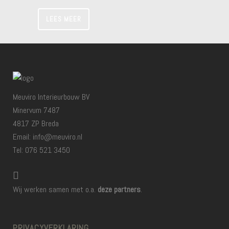
LEES MEER
Meuviro Interieurbouw BV
Minervum 7487
4817 ZP Breda
Email: info@meuviro.nl
Tel: 076 521 3450
Wij werken samen met o.a.
deze partners
.
PRIVACYVERKLARING