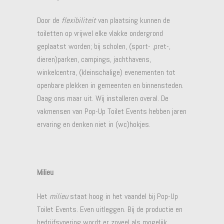
Door de
flexibiliteit
van plaatsing kunnen de
toiletten op vrijwel elke vlakke ondergrond
geplaatst worden; bij scholen, (sport- ,pret-,
dieren)parken, campings, jachthavens,
winkelcentra, (kleinschalige) evenementen tot
openbare plekken in gemeenten en binnensteden.
Daag ons maar uit. Wij installeren overal. De
vakmensen van Pop-Up Toilet Events hebben jaren
ervaring en denken niet in (wc)hokjes.
Milieu
Het
milieu
staat hoog in het vaandel bij Pop-Up
Toilet Events. Even uitleggen. Bij de productie en
bedrijfsvoering wordt er zoveel als mogelijk