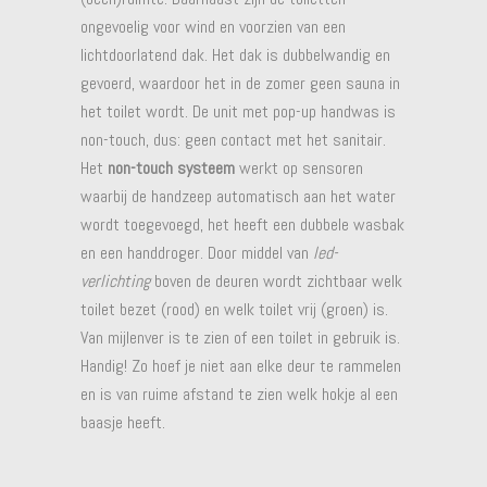
ongevoelig voor wind en voorzien van een
lichtdoorlatend dak. Het dak is dubbelwandig en
gevoerd, waardoor het in de zomer geen sauna in
het toilet wordt. De unit met pop-up handwas is
non-touch, dus: geen contact met het sanitair.
Het
non-touch systeem
werkt op sensoren
waarbij de handzeep automatisch aan het water
wordt toegevoegd, het heeft een dubbele wasbak
en een handdroger. Door middel van
led-
verlichting
boven de deuren wordt zichtbaar welk
toilet bezet (rood) en welk toilet vrij (groen) is.
Van mijlenver is te zien of een toilet in gebruik is.
Handig! Zo hoef je niet aan elke deur te rammelen
en is van ruime afstand te zien welk hokje al een
baasje heeft.