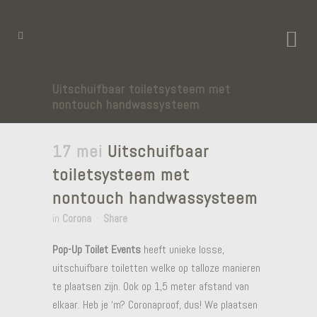
Uitschuifbaar toiletsysteem met
nontouch handwassysteem
17 mei
Uitschuifbaar
toiletsysteem met
nontouch handwassysteem
in
Corona
Share
Pop-Up Toilet Events
heeft unieke losse,
uitschuifbare toiletten welke op talloze manieren
te plaatsen zijn. Ook op 1,5 meter afstand van
elkaar. Heb je ‘m? Coronaproof, dus! We plaatsen