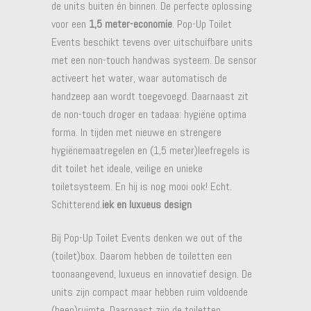
de units buiten én binnen. De perfecte oplossing
voor een
1,5 meter-economie
. Pop-Up Toilet
Events beschikt tevens over uitschuifbare units
met een non-touch handwas systeem. De sensor
activeert het water, waar automatisch de
handzeep aan wordt toegevoegd. Daarnaast zit
de non-touch droger en tadaaa: hygiëne optima
forma. In tijden met nieuwe en strengere
hygiënemaatregelen en (1,5 meter)leefregels is
dit toilet het ideale, veilige en unieke
toiletsysteem. En hij is nog mooi ook! Echt.
Schitterend.
iek en luxueus design
Bij Pop-Up Toilet Events denken we out of the
(toilet)box. Daarom hebben de toiletten een
toonaangevend, luxueus en innovatief design. De
units zijn compact maar hebben ruim voldoende
(been)ruimte. Daarnaast zijn de toiletten