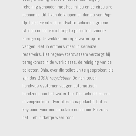
rekening gehouden met het milieu en de circulaire
economie. Dit fixen de knapen en dames van Pop-
Up Toilet Events door afval te scheiden, groene
stroom en led verlichting te gebruiken, zonne-
energie op te wekken en regenwater op te
vangen. Niet in emmers maar in serieuze
reservoirs. Het regenwatersysteem verzorgt bij
terugkomst in de werkplaats, de reiniging van de
toiletten. Ohja, over die toilet-units gesproken: die
zijn dus
100% recyclebaar
. De non-touch
handwas systemen voegen automatisch
handzeep aan het water toe. Dat scheelt enorm
in zeepverbruik. Over alles is nagedacht. Dat is
key point voor een circulaire economie. En zo is
het… eh, cirkeltje weer rond.