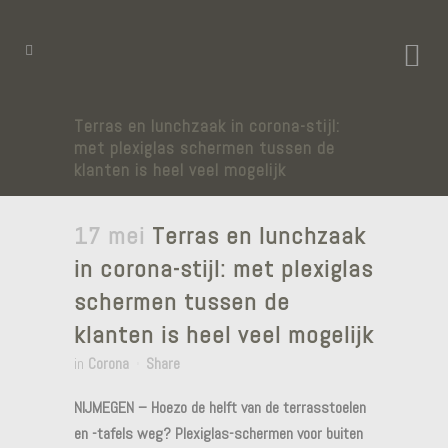
Terras en lunchzaak in corona-stijl:
met plexiglas schermen tussen de
klanten is heel veel mogelijk
17 mei
Terras en lunchzaak
in corona-stijl: met plexiglas
schermen tussen de
klanten is heel veel mogelijk
in
Corona
Share
NIJMEGEN – Hoezo de helft van de terrasstoelen
en -tafels weg? Plexiglas-schermen voor buiten