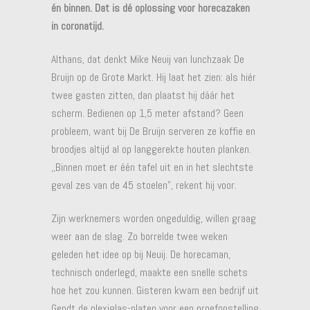
én binnen. Dat is dé oplossing voor horecazaken
in coronatijd.
Althans, dat denkt Mike Neuij van lunchzaak De
Bruijn op de Grote Markt. Hij laat het zien: als hiér
twee gasten zitten, dan plaatst hij dáár het
scherm. Bedienen op 1,5 meter afstand? Geen
probleem, want bij De Bruijn serveren ze koffie en
broodjes altijd al op langgerekte houten planken.
,,Binnen moet er één tafel uit en in het slechtste
geval zes van de 45 stoelen”, rekent hij voor.
Zijn werknemers worden ongeduldig, willen graag
weer aan de slag. Zo borrelde twee weken
geleden het idee op bij Neuij. De horecaman,
technisch onderlegd, maakte een snelle schets
hoe het zou kunnen. Gisteren kwam een bedrijf uit
Gendt de plexiglas-platen voor een proefopstelling