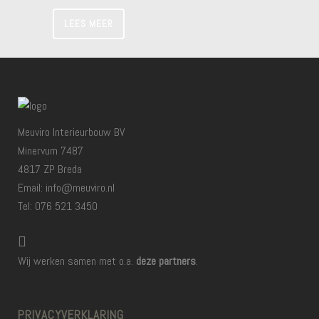
LEES MEER
Meuviro Interieurbouw BV
Minervum 7487
4817 ZP Breda
Email: info@meuviro.nl
Tel: 076 521 3450
Wij werken samen met o.a.
deze partners
.
PRIVACYVERKLARING