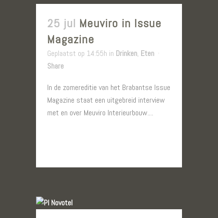
25 jul
Meuviro in Issue
Magazine
Geplaatst op 14:55h
in
Drinken
,
Eten
Share
In de zomereditie van het Brabantse Issue
Magazine staat een uitgebreid interview
met en over Meuviro Interieurbouw....
LEES MEER