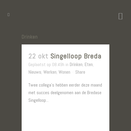
Drinken
22 okt
Singelloop Breda
Geplaatst op 08:49h
in
Drinken
,
Eten
,
Nieuws
,
Werken
,
Wonen
Share
Twee collega’s hebben eerder deze maand
met succes deelgenomen aan de Bredase
Singelloop...
LEES MEER