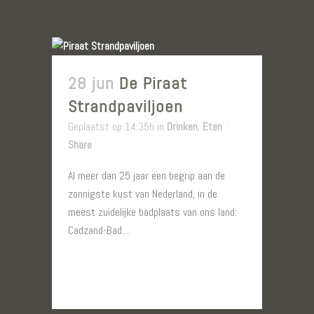
28 jun
De Piraat
Strandpaviljoen
Geplaatst op 14:35h
in
Drinken
,
Eten
Share
Al meer dan 25 jaar een begrip aan de
zonnigste kust van Nederland, in de
meest zuidelijke badplaats van ons land:
Cadzand-Bad....
LEES MEER