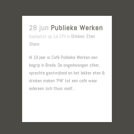
28 jun
Publieke Werken
Geplaatst op 14:37h
in
Drinken
,
Eten
Share
Al 19 jaar is Café Publieke Werken een
begrip in Breda. De ongedwongen sfeer,
oprechte gastvrijheid en het lekker eten &
drinken maken ‘PW’ tot een café waar
iedereen zich thuis voelt....
LEES MEER