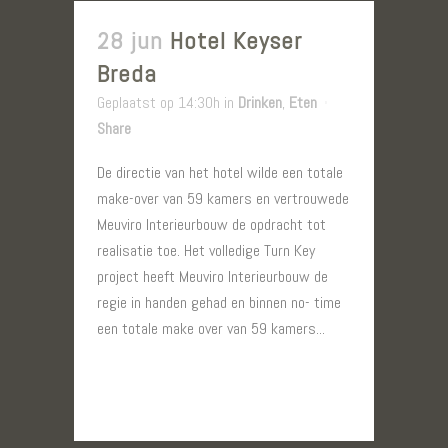
28 jun
Hotel Keyser
Breda
Geplaatst op 14:30h
in
Drinken
,
Eten
Share
De directie van het hotel wilde een totale
make-over van 59 kamers en vertrouwede
Meuviro Interieurbouw de opdracht tot
realisatie toe. Het volledige Turn Key
project heeft Meuviro Interieurbouw de
regie in handen gehad en binnen no- time
een totale make over van 59 kamers...
LEES MEER