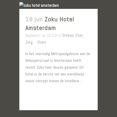
19 jun
Zoku Hotel
Amsterdam
Geplaatst op 10:22h
in
Drinken
,
Eten
,
Zorg
Share
In het voormalig Metropoolgebouw aan de
Weesperstraat in Amsterdam heeft
recent Zoku haar deuren geopend. Dit
hotel is de eerste van een wereldwijd
nieuw concept binnen de hotellerie....
LEES MEER