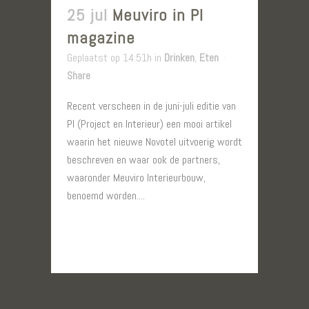
25 jul
Meuviro in PI
magazine
Geplaatst op 14:51h
in
Drinken
,
Eten
Share
Recent verscheen in de juni-juli editie van
PI (Project en Interieur) een mooi artikel
waarin het nieuwe Novotel uitvoerig wordt
beschreven en waar ook de partners,
waaronder Meuviro Interieurbouw,
benoemd worden....
LEES MEER