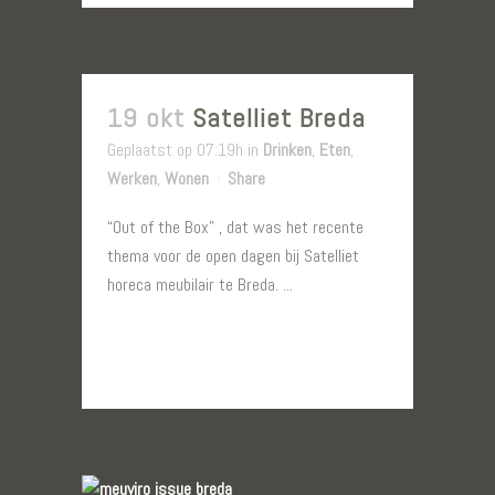
19 okt
Satelliet Breda
Geplaatst op 07:19h
in
Drinken
,
Eten
,
Werken
,
Wonen
Share
“Out of the Box” , dat was het recente
thema voor de open dagen bij Satelliet
horeca meubilair te Breda. ...
LEES MEER