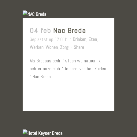
04 feb
Nac Breda
Geplaatst op 17:01h
in
Drinken
,
Eten
,
Werken
,
Wonen
,
Zorg
Share
Als Bredaas bedrijf staan we natuurlijk
achter onze club: “De parel van het Zuiden
“ Nac Breda....
LEES MEER