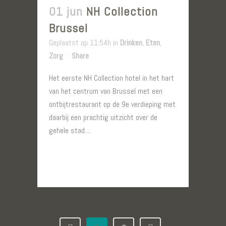
01 jun
NH Collection
Brussel
Geplaatst op 11:54h
in
Drinken
,
Eten
,
Zorg
Share
Het eerste NH Collection hotel in het hart
van het centrum van Brussel met een
ontbijtrestaurant op de 9e verdieping met
daarbij een prachtig uitzicht over de
gehele stad....
LEES MEER