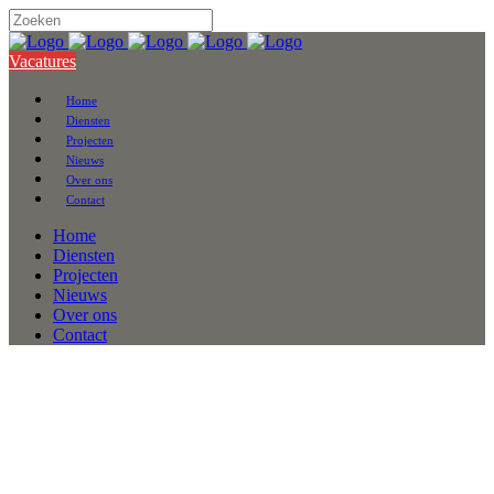
Vacatures
Home
Diensten
Projecten
Nieuws
Over ons
Contact
Home
Diensten
Projecten
Nieuws
Over ons
Contact