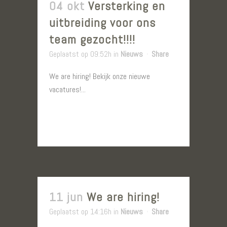
04 okt
Versterking en
uitbreiding voor ons
team gezocht!!!!
Geplaatst op 09:52h
in
Nieuws
Share
We are hiring! Bekijk onze nieuwe
vacatures!...
LEES MEER
11 jun
We are hiring!
Geplaatst op 14:16h
in
Nieuws
Share