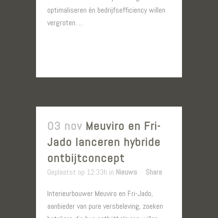
optimaliseren én bedrijfsefficiency willen
vergroten. ...
LEES MEER
03 nov
Meuviro en Fri-
Jado lanceren hybride
ontbijtconcept
Geplaatst op 12:33h
in
Nieuws
Share
Interieurbouwer Meuviro en Fri-Jado,
aanbieder van pure versbeleving, zoeken