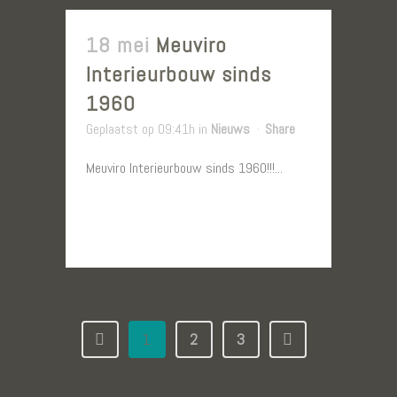
18 mei
Meuviro
Interieurbouw sinds
1960
Geplaatst op 09:41h
in
Nieuws
Share
Meuviro Interieurbouw sinds 1960!!!...
LEES MEER
1
2
3