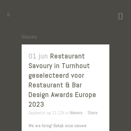
Nieuws
01 jun
Restaurant
Savoury in Turnhout
geselecteerd voor
Restaurant & Bar
Design Awards Europe
2023
Geplaatst op 11:12h
in
Nieuws
Share
We are hiring! Bekijk onze nieuwe