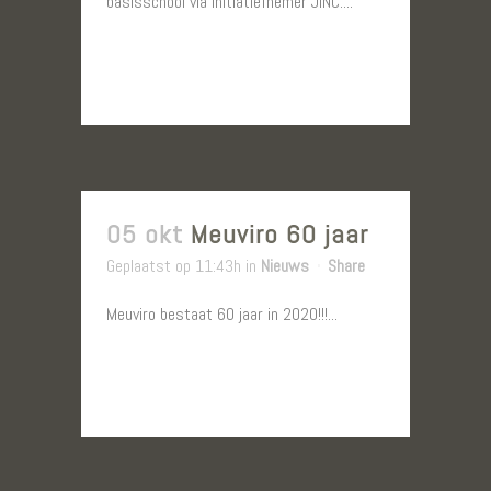
basisschool via initiatiefnemer JINC....
LEES MEER
05 okt
Meuviro 60 jaar
Geplaatst op 11:43h
in
Nieuws
Share
Meuviro bestaat 60 jaar in 2020!!!...
LEES MEER