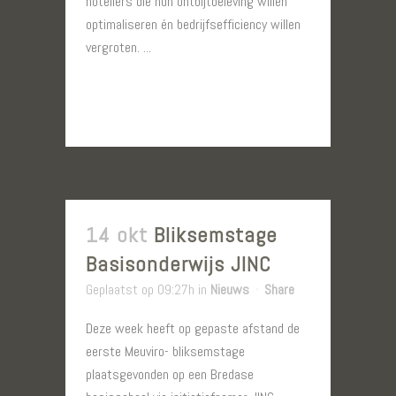
hoteliers die hun ontbijtbeleving willen
optimaliseren én bedrijfsefficiency willen
vergroten. ...
LEES MEER
14 okt
Bliksemstage
Basisonderwijs JINC
Geplaatst op 09:27h
in
Nieuws
Share
Deze week heeft op gepaste afstand de
eerste Meuviro- bliksemstage
plaatsgevonden op een Bredase