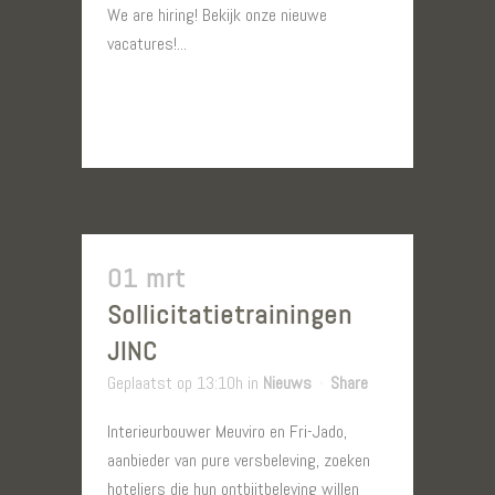
We are hiring! Bekijk onze nieuwe
vacatures!...
LEES MEER
01 mrt
Sollicitatietrainingen
JINC
Geplaatst op 13:10h
in
Nieuws
Share
Interieurbouwer Meuviro en Fri-Jado,
aanbieder van pure versbeleving, zoeken
hoteliers die hun ontbijtbeleving willen