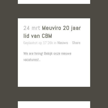
24 mrt
Meuviro 20 jaar
lid van CBM
Geplaatst op 17:26h
in
Nieuws
Share
We are hiring! Bekijk onze nieuwe
vacatures!...
LEES MEER