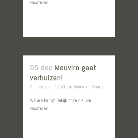
vacatures!...
LEES MEER
05 dec
Meuviro gaat
verhuizen!
Geplaatst op 11:41h
in
Nieuws
Share
We are hiring! Bekijk onze nieuwe
vacatures!...
LEES MEER