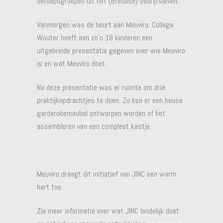
beroepsgroepen uit het (Bredase) bedrijfsleven.
Vanmorgen was de beurt aan Meuviro: Collega
Wouter heeft aan zo’n 18 kinderen een
uitgebreide presentatie gegeven over wie Meuviro
is en wat Meuviro doet.
Na deze presentatie was er ruimte om drie
praktijkopdrachtjes te doen. Zo kon er een heuse
garderobemeubel ontworpen worden of het
assembleren van een compleet kastje.
Meuviro draagt dit initiatief van JINC een warm
hart toe.
Zie meer informatie over wat JINC landelijk doet