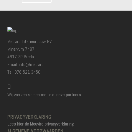
Meuviro Interieurbouw BV
Minervum 7487
4817 ZP Breda
Email: info@meuviro.nl
Tel: 076 521 3450
Wij werken samen met o.a.
deze partners
.
PRIVACYVERKLARING
Lees hier de Meuviro privacyverklaring
ALGEMENE VOORWAARDEN