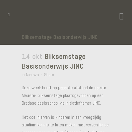
Bliksemstage Basisonderwijs JINC
14 okt
Bliksemstage
Basisonderwijs JINC
in
Nieuws
Share
Deze week heeft op gepaste afstand de eerste
Meuviro- bliksemstage plaatsgevonden op een
Bredase basisschool via initiatiefnemer JINC.
Het doel hiervan is kinderen in een vroegtijdig
stadium kennis te laten maken met verschillende