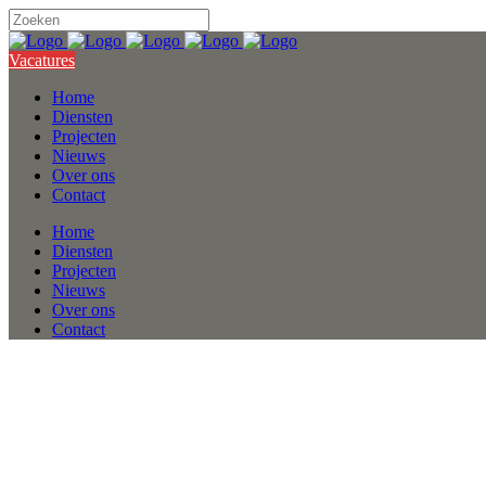
Vacatures
Home
Diensten
Projecten
Nieuws
Over ons
Contact
Home
Diensten
Projecten
Nieuws
Over ons
Contact