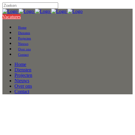
Vacatures
Home
Diensten
Projecten
Nieuws
Over ons
Contact
Home
Diensten
Projecten
Nieuws
Over ons
Contact