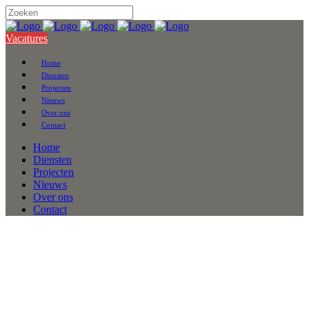
Vacatures
Home
Diensten
Projecten
Nieuws
Over ons
Contact
Home
Diensten
Projecten
Nieuws
Over ons
Contact