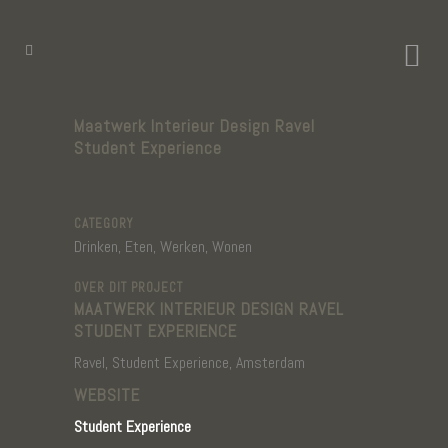
Maatwerk Interieur Design Ravel
Student Experience
CATEGORY
Drinken, Eten, Werken, Wonen
OVER DIT PROJECT
MAATWERK INTERIEUR DESIGN RAVEL
STUDENT EXPERIENCE
Ravel, Student Experience, Amsterdam
WEBSITE
Student Experience