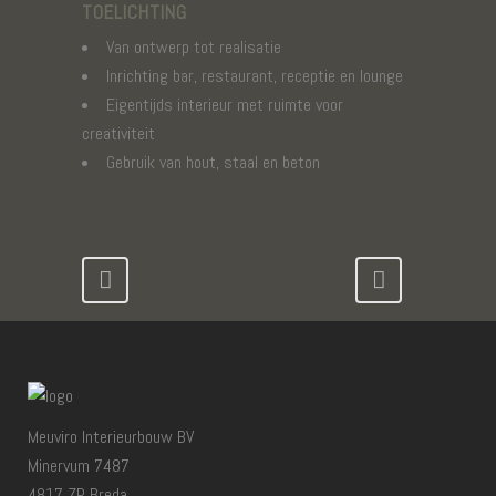
TOELICHTING
Van ontwerp tot realisatie
Inrichting bar, restaurant, receptie en lounge
Eigentijds interieur met ruimte voor
creativiteit
Gebruik van hout, staal en beton
Meuviro Interieurbouw BV
Minervum 7487
4817 ZP Breda