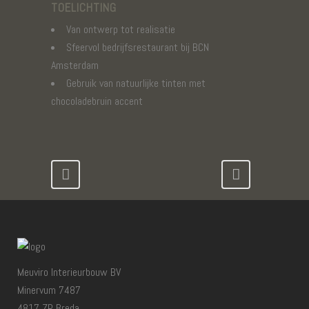
TOELICHTING
Van ontwerp tot realisatie
Sfeervol bedrijfsrestaurant bij BCN
Amsterdam
Gebruik van natuurlijke tinten met
chocoladebruin accent
Meuviro Interieurbouw BV
Minervum 7487
4817 ZP Breda