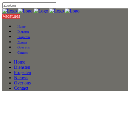
Vacatures
Home
Diensten
Projecten
Nieuws
Over ons
Contact
Home
Diensten
Projecten
Nieuws
Over ons
Contact