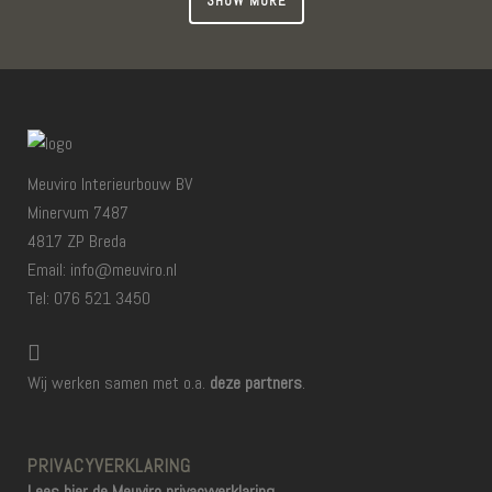
SHOW MORE
Meuviro Interieurbouw BV
Minervum 7487
4817 ZP Breda
Email: info@meuviro.nl
Tel: 076 521 3450
Wij werken samen met o.a.
deze partners
.
PRIVACYVERKLARING
Lees hier de Meuviro privacyverklaring