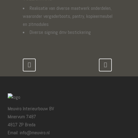
Realisatie van diverse maatwerk onderdelen,
waaronder vergaderboots, pantry, kopieermeubel
en zitmodules
Diverse signing dmv bestickering
Meuviro Interieurbouw BV
Minervum 7487
4817 ZP Breda
Email: info@meuviro.nl