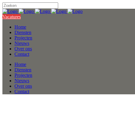
Vacatures
Home
Diensten
Projecten
Nieuws
Over ons
Contact
Home
Diensten
Projecten
Nieuws
Over ons
Contact