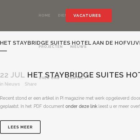
VACATURES
HOME
DIENSTEN
HET STAYBRIDGE SUITES HOTEL AAN DE HOFVIJV
PROJECTEN
NIEUWS
22 JUL
HET STAYBRIDGE SUITES HO
OVER ONS
CONTACT
in
Nieuws
Share
Recent stond er een artikel in PI magazine met werk opgeleverd doo
geplaatst. In het .PDF document
onder deze link
leest u er meer over
LEES MEER