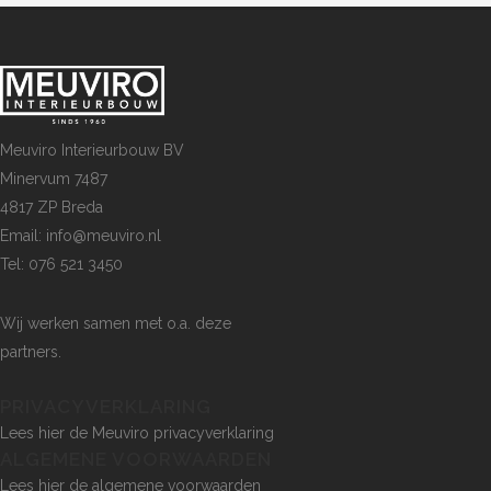
Meuviro Interieurbouw BV
Minervum 7487
4817 ZP Breda
Email: info@meuviro.nl
Tel: 076 521 3450
Wij werken samen met o.a.
deze
partners
.
PRIVACYVERKLARING
Lees hier de Meuviro privacyverklaring
ALGEMENE VOORWAARDEN
Lees hier de algemene voorwaarden