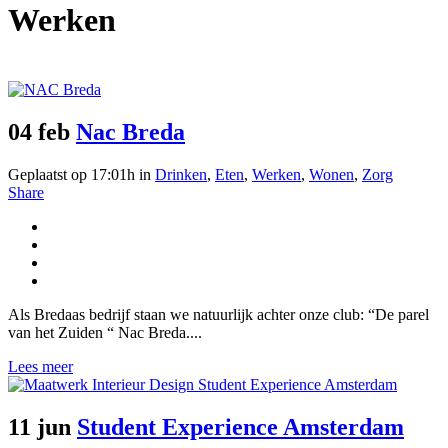
Werken
04 feb
Nac Breda
Geplaatst op 17:01h
in
Drinken
,
Eten
,
Werken
,
Wonen
,
Zorg
Share
Als Bredaas bedrijf staan we natuurlijk achter onze club: “De parel
van het Zuiden “ Nac Breda....
Lees meer
11 jun
Student Experience Amsterdam