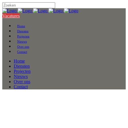
Vacatures
Home
Diensten
Projecten
Nieuws
Over ons
Contact
Home
Diensten
Projecten
Nieuws
Over ons
Contact