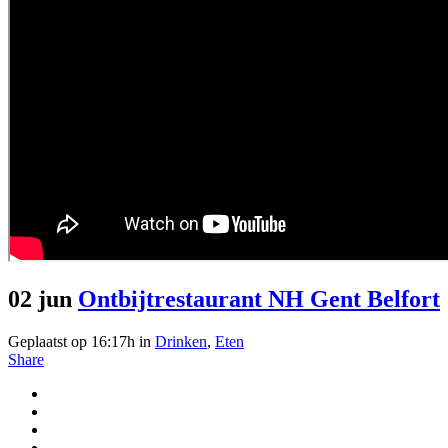
02 jun
Ontbijtrestaurant NH Gent Belfort
Geplaatst op 16:17h
in
Drinken
,
Eten
Share