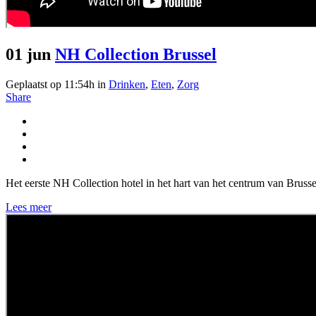
01 jun
NH Collection Brussel
Geplaatst op 11:54h
in
Drinken
,
Eten
,
Zorg
Share
Het eerste NH Collection hotel in het hart van het centrum van Brussel 
Lees meer