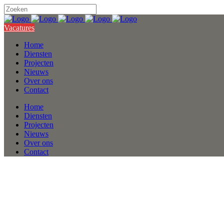
Vacatures
Home
Diensten
Projecten
Nieuws
Over ons
Contact
Home
Diensten
Projecten
Nieuws
Over ons
Contact