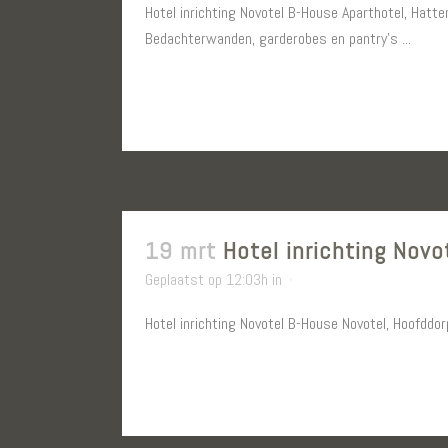
Hotel inrichting Novotel B-House Aparthotel, Hatt
Bedachterwanden, garderobes en pantry’s ...
LEES MEER
19 mrt
Hotel inrichting Novo
Geplaatst op 12:03h
in
Hotel inrichting Novotel B-House Novotel, Hoofddor
LEES MEER