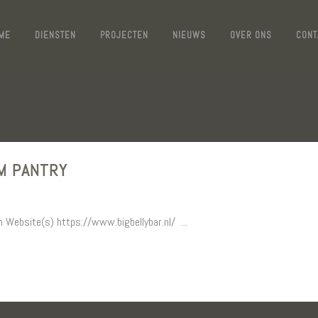
ME
DIENSTEN
PROJECTEN
NIEUWS
OVER ONS
CONT
M PANTRY
Website(s) https://www.bigbellybar.nl/ ...