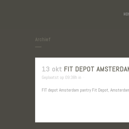
HO
Archief
13 okt
FIT DEPOT AMSTERDA
Geplaatst op 09:38h
in
FIT depot Amsterdam pantry Fit Depot, Amsterdam 
LEES MEER