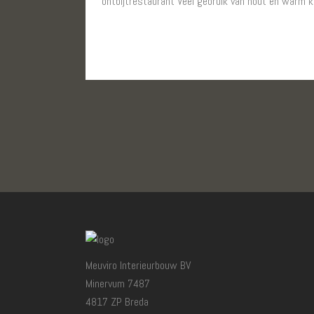
ontbijtrestaurant Veel gebruik van hout en warm kl
LEES MEER
Meuviro Interieurbouw BV
Minervum 7487
4817 ZP Breda