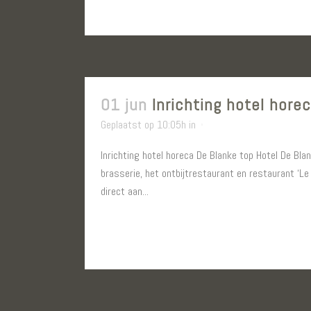
01 jun
Inrichting hotel hore
Geplaatst op 10:05h
in
Inrichting hotel horeca De Blanke top Hotel De Bl
brasserie, het ontbijtrestaurant en restaurant ‘Le
direct aan...
LEES MEER