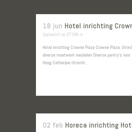
18 jun
Hotel inrichting Crow
Geplaatst op 07:08h
in
Hotel inrichting Crowne Plaza Crowne Plaza, Utrech
diverse maatwerk meubelen Diverse pantry’s voor d
Hoog Catharijne Utrecht...
LEES MEER
02 feb
Horeca inrichting Ho