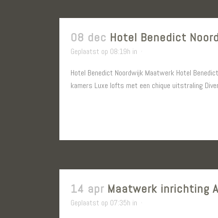
08 dec
Hotel Benedict Noor
Geplaatst op 08:19h
in
Hotel Benedict Noordwijk Maatwerk Hotel Benedict,
kamers Luxe lofts met een chique uitstraling Dive
LEES MEER
14 apr
Maatwerk inrichting 
Geplaatst op 07:35h
in