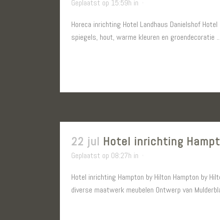
Geplaatst op 15:59h
in
Horeca inrichting Hotel Landhaus Danielshof Hotel
spiegels, hout, warme kleuren en groendecoratie ..
LEES MEER
22 jul
Hotel inrichting Hampt
Geplaatst op 08:27h
in
Hotel inrichting Hampton by Hilton Hampton by Hilt
diverse maatwerk meubelen Ontwerp van Mulderblau
LEES MEER