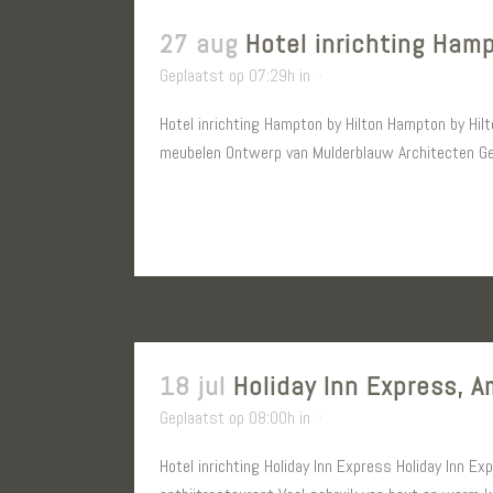
27 aug
Hotel inrichting Hamp
Geplaatst op 07:29h
in
Hotel inrichting Hampton by Hilton Hampton by Hilt
meubelen Ontwerp van Mulderblauw Architecten Gel
LEES MEER
18 jul
Holiday Inn Express, A
Geplaatst op 08:00h
in
Hotel inrichting Holiday Inn Express Holiday Inn E