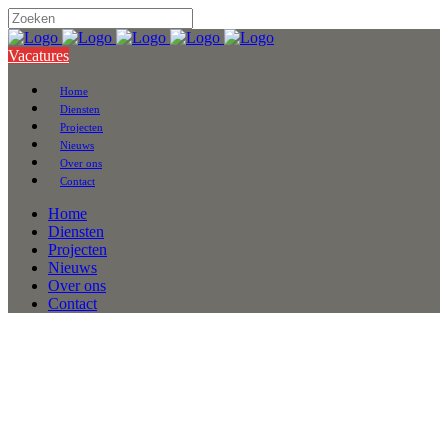
Vacatures
Home
Diensten
Projecten
Nieuws
Over ons
Contact
Home
Diensten
Projecten
Nieuws
Over ons
Contact