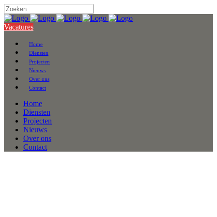
Vacatures
Home
Diensten
Projecten
Nieuws
Over ons
Contact
Home
Diensten
Projecten
Nieuws
Over ons
Contact