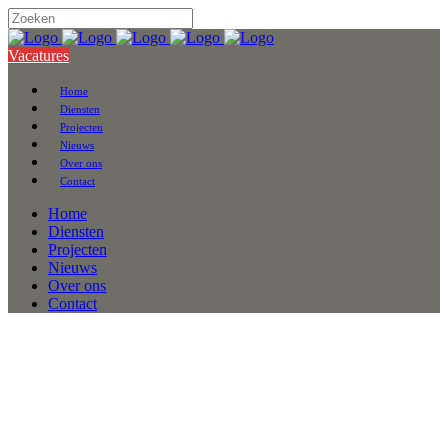
Vacatures
Home
Diensten
Projecten
Nieuws
Over ons
Contact
Home
Diensten
Projecten
Nieuws
Over ons
Contact