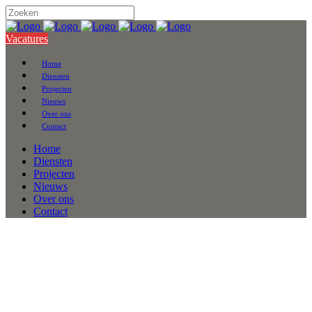
Vacatures
Home
Diensten
Projecten
Nieuws
Over ons
Contact
Home
Diensten
Projecten
Nieuws
Over ons
Contact