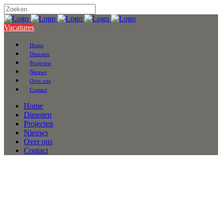
Vacatures
Home
Diensten
Projecten
Nieuws
Over ons
Contact
Home
Diensten
Projecten
Nieuws
Over ons
Contact