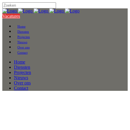
Vacatures
Home
Diensten
Projecten
Nieuws
Over ons
Contact
Home
Diensten
Projecten
Nieuws
Over ons
Contact