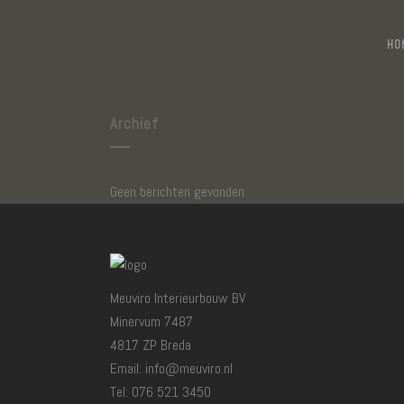
HO
Archief
Geen berichten gevonden
Meuviro Interieurbouw BV
Minervum 7487
4817 ZP Breda
Email: info@meuviro.nl
Tel: 076 521 3450