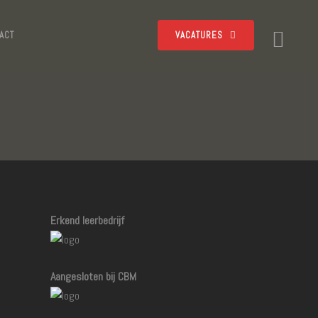
ACT
VACATURES
Erkend leerbedrijf
Aangesloten bij CBM