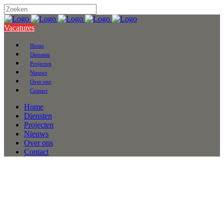
Vacatures
Home
Diensten
Projecten
Nieuws
Over ons
Contact
Home
Diensten
Projecten
Nieuws
Over ons
Contact