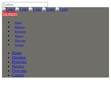
Vacatures
Home
Diensten
Projecten
Nieuws
Over ons
Contact
Home
Diensten
Projecten
Nieuws
Over ons
Contact