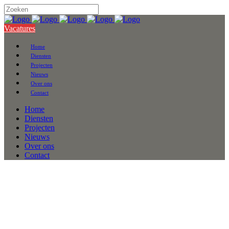
Vacatures
Home
Diensten
Projecten
Nieuws
Over ons
Contact
Home
Diensten
Projecten
Nieuws
Over ons
Contact