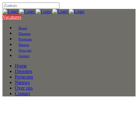
Vacatures
Home
Diensten
Projecten
Nieuws
Over ons
Contact
Home
Diensten
Projecten
Nieuws
Over ons
Contact