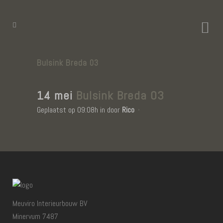
Bulsink Breda 03
14 mei
Bulsink Breda 03
Geplaatst op 09:08h
in
door
Rico
Meuviro Interieurbouw BV
Minervum 7487