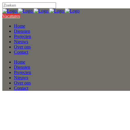
Vacatures
Home
Diensten
Projecten
Nieuws
Over ons
Contact
Home
Diensten
Projecten
Nieuws
Over ons
Contact