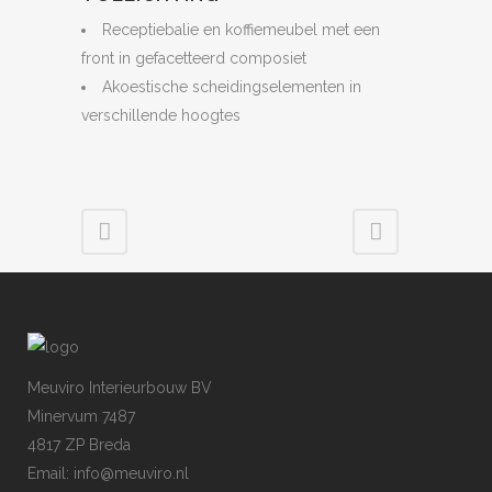
Receptiebalie en koffiemeubel met een
front in gefacetteerd composiet
Akoestische scheidingselementen in
verschillende hoogtes
Meuviro Interieurbouw BV
Minervum 7487
4817 ZP Breda
Email: info@meuviro.nl