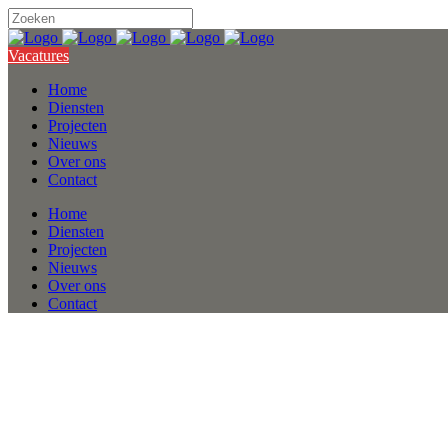
Vacatures
Home
Diensten
Projecten
Nieuws
Over ons
Contact
Home
Diensten
Projecten
Nieuws
Over ons
Contact