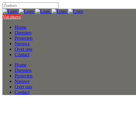
Vacatures
Home
Diensten
Projecten
Nieuws
Over ons
Contact
Home
Diensten
Projecten
Nieuws
Over ons
Contact