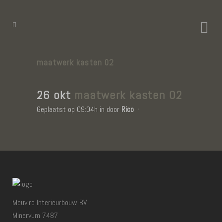
maatwerk kasten 02
26 okt
maatwerk kasten 02
Geplaatst op 09:04h
in
door
Rico
Meuviro Interieurbouw BV
Minervum 7487