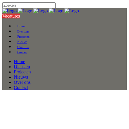
Vacatures
Home
Diensten
Projecten
Nieuws
Over ons
Contact
Home
Diensten
Projecten
Nieuws
Over ons
Contact