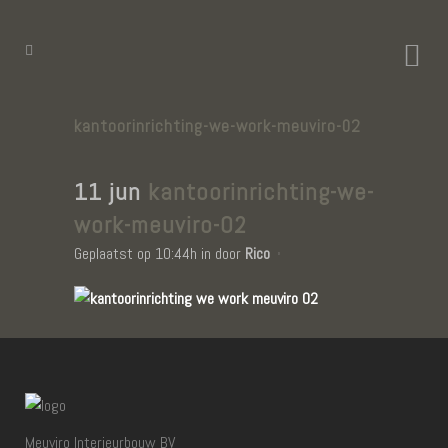
kantoorinrichting-we-work-meuviro-02
11 jun
kantoorinrichting-we-
work-meuviro-02
Geplaatst op 10:44h
in
door
Rico
Meuviro Interieurbouw BV