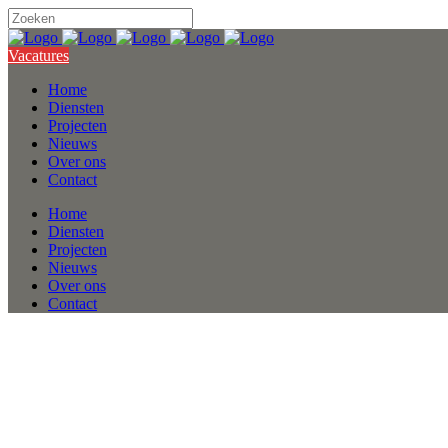
Vacatures
Home
Diensten
Projecten
Nieuws
Over ons
Contact
Home
Diensten
Projecten
Nieuws
Over ons
Contact