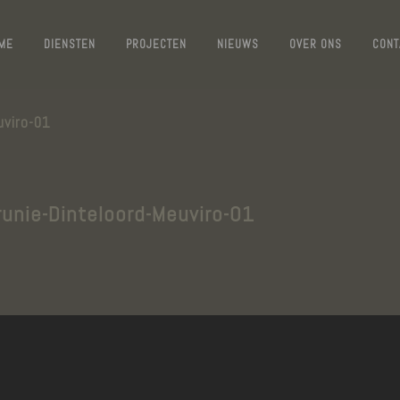
ME
DIENSTEN
PROJECTEN
NIEUWS
OVER ONS
CONT
uviro-01
runie-Dinteloord-Meuviro-01