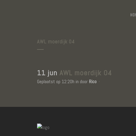
HO
AWL moerdijk 04
11 jun
AWL moerdijk 04
Geplaatst op 12:20h
in
door
Rico