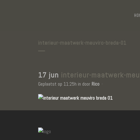
HO
interieur-maatwerk-meuviro-breda-01
17 jun
interieur-maatwerk-meu
Geplaatst op 11:25h
in
door
Rico