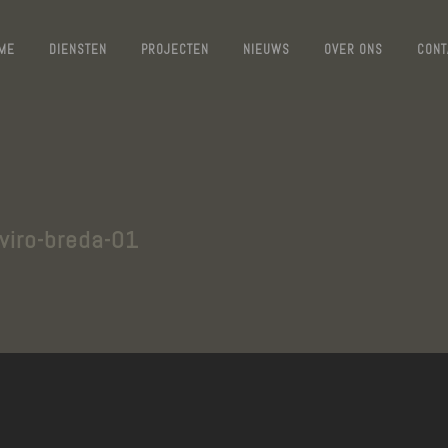
ME
DIENSTEN
PROJECTEN
NIEUWS
OVER ONS
CONT
viro-breda-01