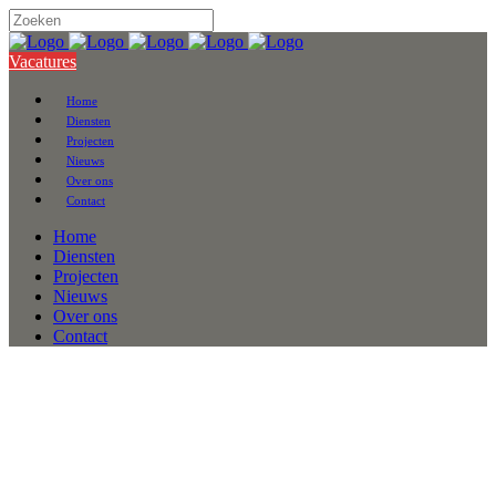
Vacatures
Home
Diensten
Projecten
Nieuws
Over ons
Contact
Home
Diensten
Projecten
Nieuws
Over ons
Contact