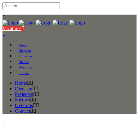
Vacatures
Home
Diensten
Projecten
Nieuws
Over ons
Contact
Home
Diensten
Projecten
Nieuws
Over ons
Contact