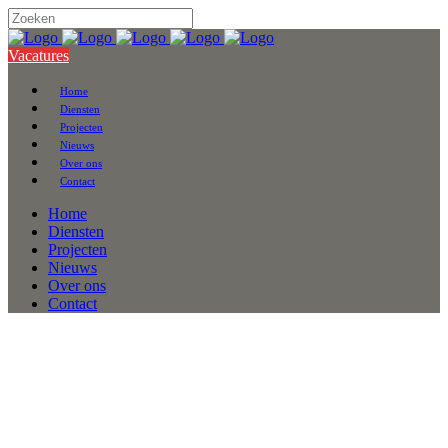
Vacatures
Home
Diensten
Projecten
Nieuws
Over ons
Contact
Home
Diensten
Projecten
Nieuws
Over ons
Contact